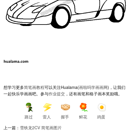
想学习更多
简笔画教程
可以关注Hualama(
画啦吗
学画画网
)，让我们
一起快乐学画画吧。参与
作业提交
，还有画笔和格子画本奖励哦。
路过
雷人
握手
鲜花
鸡蛋
上一篇：
雪铁龙2CV 简笔画图片